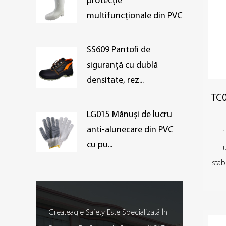
protecție
multifuncționale din PVC
SS609 Pantofi de
siguranță cu dublă
densitate, rez...
TC0
LG015 Mănuși de lucru
anti-alunecare din PVC
1
cu pu...
stab
Greateagle Safety Este Specializată În