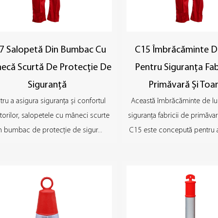
7 Salopetă Din Bumbac Cu
C15 Îmbrăcăminte D
ecă Scurtă De Protecție De
Pentru Siguranța Fab
Siguranță
Primăvară Și To
tru a asigura siguranța și confortul
Această îmbrăcăminte de lu
ătorilor, salopetele cu mâneci scurte
siguranța fabricii de primăva
n bumbac de protecție de sigur...
C15 este concepută pentru a