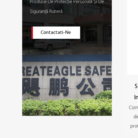
Produse De Protecție Personală Și De
Siguranță Rutieră.
Contactati-Ne
S
I
Cizm
di
prot