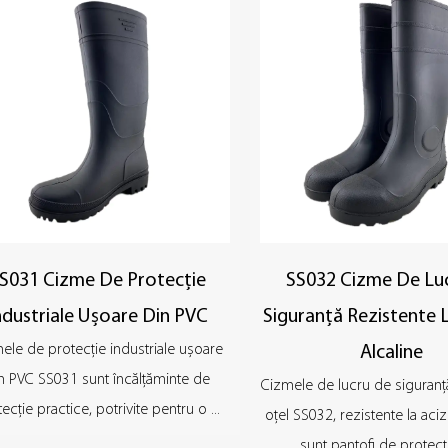
S031 Cizme De Protecție
SS032 Cizme De Lu
ndustriale Ușoare Din PVC
Siguranță Rezistente L
ele de protecție industriale ușoare
Alcaline
n PVC SS031 sunt încălțăminte de
Cizmele de lucru de siguranț
ecție practice, potrivite pentru o ...
oțel SS032, rezistente la acizi
sunt pantofi de protecți