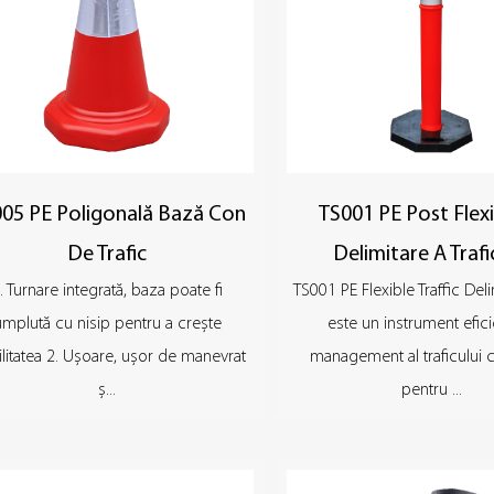
05 PE Poligonală Bază Con
TS001 PE Post Flexi
De Trafic
Delimitare A Trafi
. Turnare integrată, baza poate fi
TS001 PE Flexible Traffic Del
umplută cu nisip pentru a crește
este un instrument efic
ilitatea 2. Ușoare, ușor de manevrat
management al traficului
ș...
pentru ...