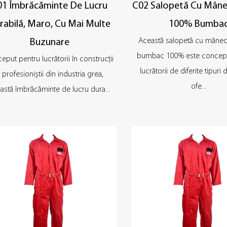
01 Îmbrăcăminte De Lucru
C02 Salopetă Cu Mân
rabilă, Maro, Cu Mai Multe
100% Bumba
Această salopetă cu mâneci
Buzunare
bumbac 100% este concepu
eput pentru lucrătorii în construcții
lucrătorii de diferite tipur
i profesioniștii din industria grea,
ofe...
astă îmbrăcăminte de lucru dura...