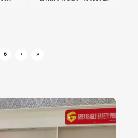
6
›
››