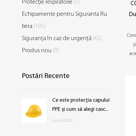
Protecție respiratorie
(5)
C
Echipamente pentru Siguranta Ru
Du
tiera
(105)
Conc
Siguranța în caz de urgență
(42)
ș
Produs nou
(0)
ace
Postări Recente
Ce este protecția capului
PPE și cum să alegi casc...
Jun 25,2026