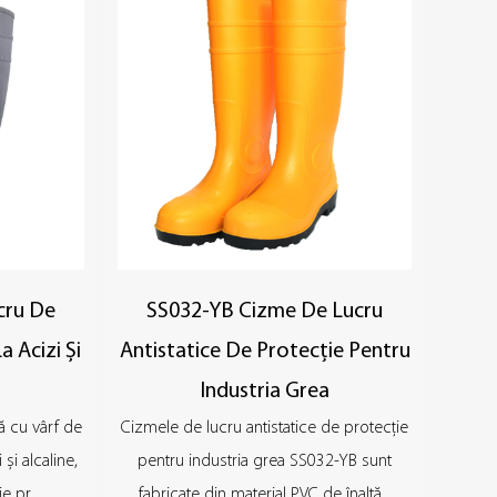
cru De
SS032-YB Cizme De Lucru
a Acizi Și
Antistatice De Protecție Pentru
Industria Grea
ă cu vârf de
Cizmele de lucru antistatice de protecție
 și alcaline,
pentru industria grea SS032-YB sunt
e pr...
fabricate din material PVC de înaltă...