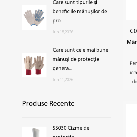
Care sunt tipurile și
beneficiile mănușilor de
pro...
C0
Jun 18,2026
Mân
Care sunt cele mai bune
mănuși de protecție
Pen
genera...
lucr
Jun 11,2026
di
Produse Recente
SS030 Cizme de