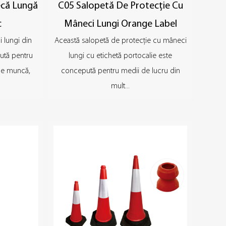
ecă Lungă
C05 Salopetă De Protecție Cu
c
Mâneci Lungi Orange Label
 lungi din
Această salopetă de protecție cu mâneci
tă pentru
lungi cu etichetă portocalie este
i de muncă,
concepută pentru medii de lucru din
mult...