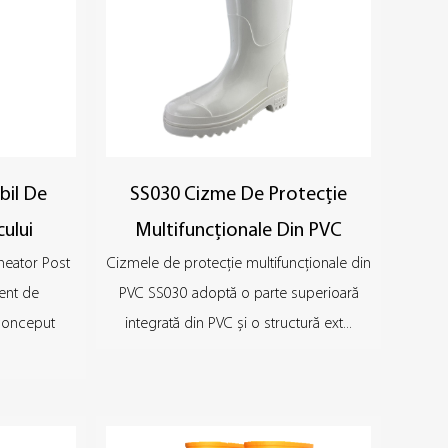
bil De
SS030 Cizme De Protecție
cului
Multifuncționale Din PVC
ineator Post
Cizmele de protecție multifuncționale din
ient de
PVC SS030 adoptă o parte superioară
 conceput
integrată din PVC și o structură ext...