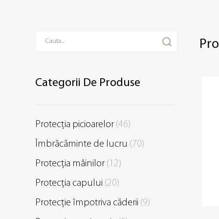
Pr
Categorii De Produse
Protecția picioarelor
(46)
Îmbrăcăminte de lucru
(70)
Protecția mâinilor
(12)
Protecția capului
(20)
Protecție împotriva căderii
(9)