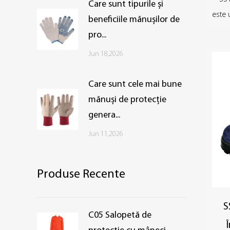
Care sunt tipurile și
este 
beneficiile mănușilor de
pro...
Jun 18,2026
Care sunt cele mai bune
mănuși de protecție
genera...
Jun 11,2026
Produse Recente
S
C05 Salopetă de