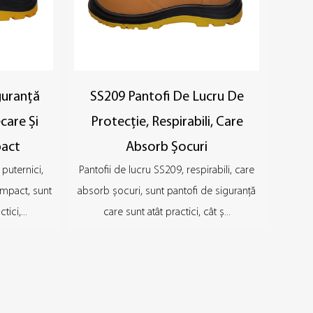
guranță
SS209 Pantofi De Lucru De
care Și
Protecție, Respirabili, Care
pact
Absorb Șocuri
puternici,
Pantofii de lucru SS209, respirabili, care
 impact, sunt
absorb șocuri, sunt pantofi de siguranță
ici,...
care sunt atât practici, cât ș...