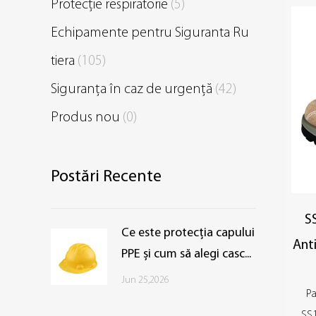
Protecție respiratorie
(5)
Echipamente pentru Siguranta Ru
tiera
(105)
Siguranța în caz de urgență
(42)
Produs nou
(0)
Postări Recente
S
Ce este protecția capului
Ant
PPE și cum să alegi casc...
Jun 25,2026
Pa
SS1