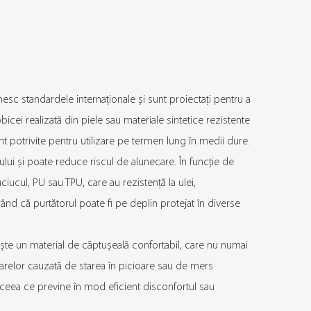
inesc standardele internaționale și sunt proiectați pentru a
bicei realizată din piele sau materiale sintetice rezistente
unt potrivite pentru utilizare pe termen lung în medii dure.
lui și poate reduce riscul de alunecare. În funcție de
uciucul, PU sau TPU, care au rezistență la ulei,
urând că purtătorul poate fi pe deplin protejat în diverse
sește un material de căptușeală confortabil, care nu numai
cioarelor cauzată de starea în picioare sau de mers
e, ceea ce previne în mod eficient disconfortul sau