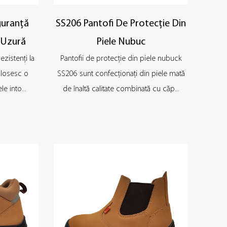
guranță
SS206 Pantofi De Protecție Din
i Uzură
Piele Nubuc
ezistenți la
Pantofii de protecție din piele nubuck
folosesc o
SS206 sunt confecționați din piele mată
e into...
de înaltă calitate combinată cu căp...