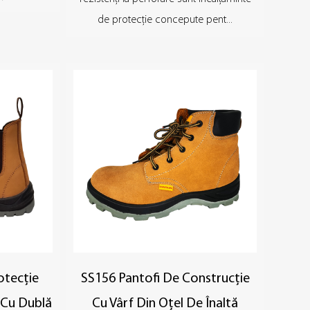
de protecție concepute pent...
otecție
SS156 Pantofi De Construcție
 Cu Dublă
Cu Vârf Din Oțel De Înaltă