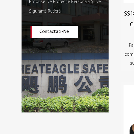
Produse De Protecție Personală Și De
Siguranță Rutieră.
SS1
C
Contactati-Ne
Pa
compl
su