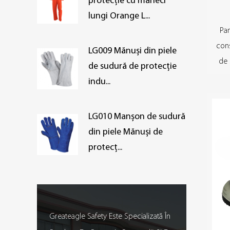
protecție cu mâneci
lungi Orange L...
Pan
cons
LG009 Mănuși din piele
de 
de sudură de protecție
indu...
LG010 Manșon de sudură
din piele Mănuși de
protecț...
Greateagle Safety Este Specializată În