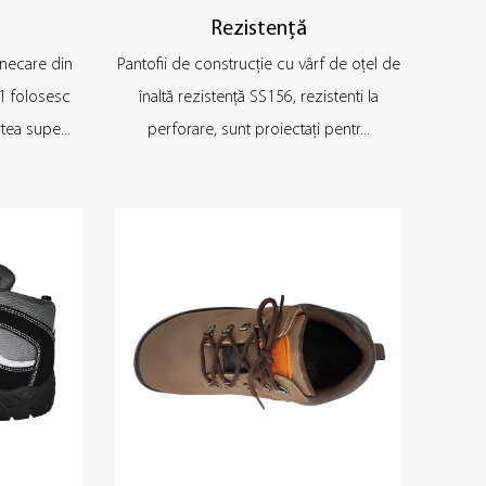
Rezistență
unecare din
Pantofii de construcție cu vârf de oțel de
1 folosesc
înaltă rezistență SS156, rezistenti la
tea supe...
perforare, sunt proiectați pentr...