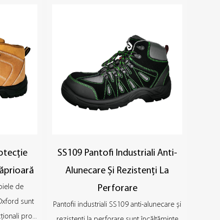
otecție
SS109 Pantofi Industriali Anti-
Căprioară
Alunecare Și Rezistenți La
piele de
Perforare
Oxford sunt
Pantofii industriali SS109 anti-alunecare și
ionali pro...
rezistenți la perforare sunt încălțăminte