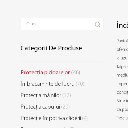
Înc
Pantof
Categorii De Produse
oferi 
la uzu
Talpa 
Protecția picioarelor
(46)
mediul
Îmbrăcăminte de lucru
(70)
imperm
condiț
Protecția mâinilor
(12)
Struct
Protecția capului
(20)
că poa
Protecție împotriva căderii
(9)
îndelu
crește