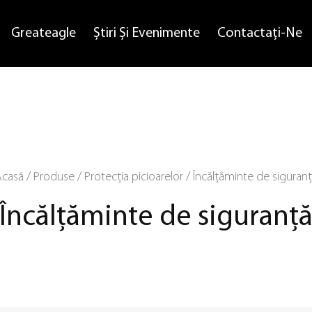
Greateagle
Știri Și Evenimente
Contactaţi-Ne
Acasă
/
Produse
/
Protecția picioarelor
/
Încălțăminte de siguran
Încălțăminte de siguranț