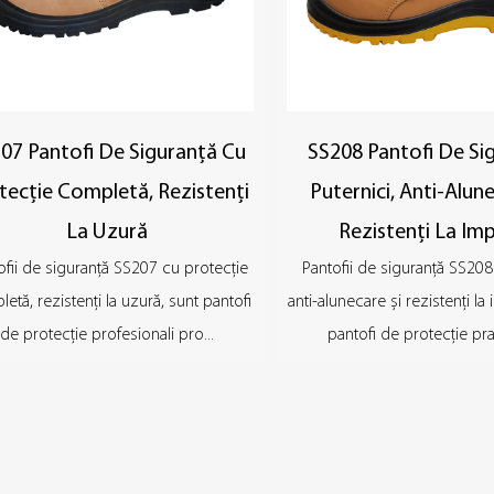
07 Pantofi De Siguranță Cu
SS208 Pantofi De Si
tecție Completă, Rezistenți
Puternici, Anti-Alune
La Uzură
Rezistenți La Im
ofii de siguranță SS207 cu protecție
Pantofii de siguranță SS208 
etă, rezistenți la uzură, sunt pantofi
anti-alunecare și rezistenți la
de protecție profesionali pro...
pantofi de protecție pract