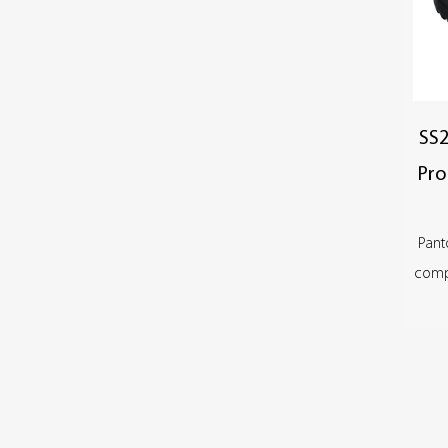
SS2
Pro
Pant
compl