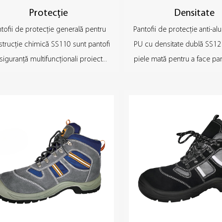
Protecție
Densitate
tofii de protecție generală pentru
Pantofii de protecție anti-al
trucție chimică SS110 sunt pantofi
PU cu densitate dublă SS12
siguranță multifuncționali proiect...
piele mată pentru a face par