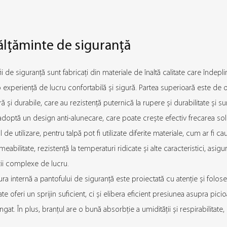
ălțăminte de siguranță
ii de siguranță sunt fabricați din materiale de înaltă calitate care îndepl
o experiență de lucru confortabilă și sigură. Partea superioară este de o
ră și durabile, care au rezistență puternică la rupere și durabilitate și s
adoptă un design anti-alunecare, care poate crește efectiv frecarea solu
 de utilizare, pentru talpă pot fi utilizate diferite materiale, cum ar fi ca
eabilitate, rezistență la temperaturi ridicate și alte caracteristici, asig
ii complexe de lucru.
ura internă a pantofului de siguranță este proiectată cu atenție și folo
te oferi un sprijin suficient, ci și elibera eficient presiunea asupra pi
ngat. În plus, branțul are o bună absorbție a umidității și respirabilitat
rea bacteriilor cauzate de acumularea transpirației în picioare.