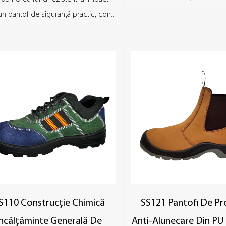
un pantof de siguranță practic, con...
S110 Construcție Chimică
SS121 Pantofi De Pr
Încălțăminte Generală De
Anti-Alunecare Din PU