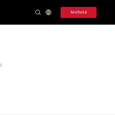
Anchetă
ță
ă