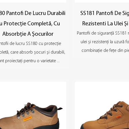
80 Pantofi De Lucru Durabili
SS181 Pantofi De Si
u Protecție Completă, Cu
Rezistenti La Ulei Ș
Pantofii de siguranță SS181 r
Absorbție A Șocurilor
ulei și rezistenți la uzură 
ntofii de lucru SS180 cu protecție
combinație de fețe din piel
etă, care absorb șocuri și durabili,
nt proiectați pentru o varietate ...