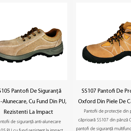
S105 Pantofi De Siguranță
SS107 Pantofi De Pr
i-Alunecare, Cu Fund Din PU,
Oxford Din Piele De 
Pantofii de protecție din 
Rezistenti La Impact
căprioară SS107 din pânză 
ntofii de siguranță anti-alunecare
pantofi de siguranță multifuncț
05 PU cu fund rezistent la impact