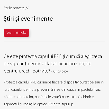
Știrile noastre //
Știri și evenimente
Vezi mai multe
Ce este protecția capului PPE și cum să alegi casca
de siguranță, ecranul facial, ochelarii și căștile
pentru urechi potrivite?
-
Jun 25, 2026
Protecția capului PPE cuprinde fiecare dispozitiv purtat pe sau în
jurul capului pentru a preveni rănirea din cauza impactului fizic,
căderea obiectelor, particulele zburătoare, stropii chimice,
zgomotul și radiațiile optice. Cele trei tipuri p...