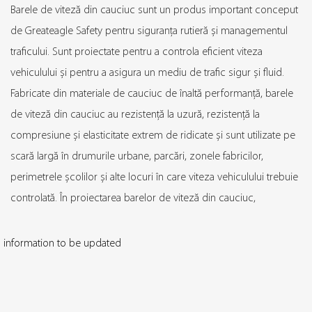
Barele de viteză din cauciuc sunt un produs important conceput
de Greateagle Safety pentru siguranța rutieră și managementul
traficului. Sunt proiectate pentru a controla eficient viteza
vehiculului și pentru a asigura un mediu de trafic sigur și fluid.
Fabricate din materiale de cauciuc de înaltă performanță, barele
de viteză din cauciuc au rezistență la uzură, rezistență la
compresiune și elasticitate extrem de ridicate și sunt utilizate pe
scară largă în drumurile urbane, parcări, zonele fabricilor,
perimetrele școlilor și alte locuri în care viteza vehiculului trebuie
controlată. În proiectarea barelor de viteză din cauciuc,
Greateagle Safety ia în considerare pe deplin rezistența la
intemperii și efectele reflectorizante ale materialelor pentru a se
information to be updated
asigura că produsele nu sunt doar durabile, ci și oferă suficientă
vizibilitate pe timp de noapte sau în medii cu lumină scăzută.
Aceste bare de viteză sunt de obicei echipate cu dungi foarte