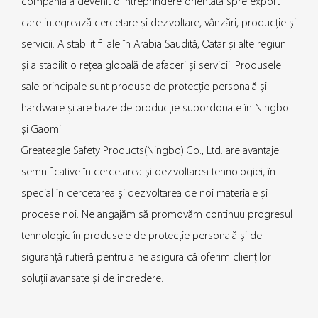
compania a devenit o întreprindere orientată spre export
care integrează cercetare și dezvoltare, vânzări, producție și
servicii. A stabilit filiale în Arabia Saudită, Qatar și alte regiuni
și a stabilit o rețea globală de afaceri și servicii. Produsele
sale principale sunt produse de protecție personală și
hardware și are baze de producție subordonate în Ningbo
și Gaomi.
Greateagle Safety Products(Ningbo) Co., Ltd. are avantaje
semnificative în cercetarea și dezvoltarea tehnologiei, în
special în cercetarea și dezvoltarea de noi materiale și
procese noi. Ne angajăm să promovăm continuu progresul
tehnologic în produsele de protecție personală și de
siguranță rutieră pentru a ne asigura că oferim clienților
soluții avansate și de încredere.