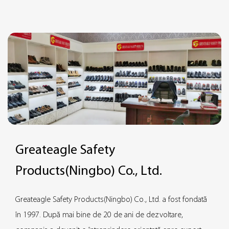
reflectorizante pentru a îmbunătăți siguranța la conducerea pe
timp de noapte și pentru a asigura că vehiculele pot fi
identificate și încetinite în timp.
Cel mai mare avantaj al barelor de viteză din cauciuc este
rezistența lor excelentă la impact și durabilitatea și pot rezista la
rularea pe termen lung a roților de înaltă presiune, fără
deformare sau deteriorare. Greateagle Safety asigură că fiecare
bară de viteză din cauciuc poate funcționa la maximum într-o
varietate de condiții de drum printr-un design precis și un
control strict al calității. Indiferent dacă este vorba de
Greateagle Safety
temperatură ridicată, temperatură scăzută sau mediu umed,
Products(Ningbo) Co., Ltd.
barele de viteză din cauciuc pot menține performanțe excelente
și pot asigura durata de viață și efectele de siguranță.
Greateagle Safety Products(Ningbo) Co., Ltd. a fost fondată
în 1997. După mai bine de 20 de ani de dezvoltare,