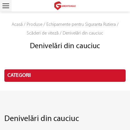
Acasă
/
Produse
/
Echipamente pentru Siguranta Rutiera
/
Scăderi de viteză
/
Denivelări din cauciuc
Denivelări din cauciuc
CATEGORII
Denivelări din cauciuc