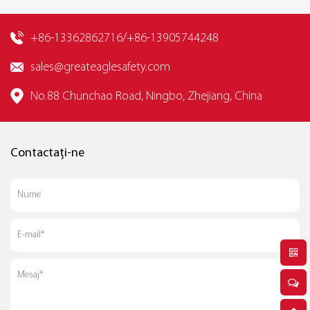
+86-13362862716/+86-13905744248
sales@greateaglesafety.com
No.88 Chunchao Road, Ningbo, Zhejiang, China
Contactați-ne