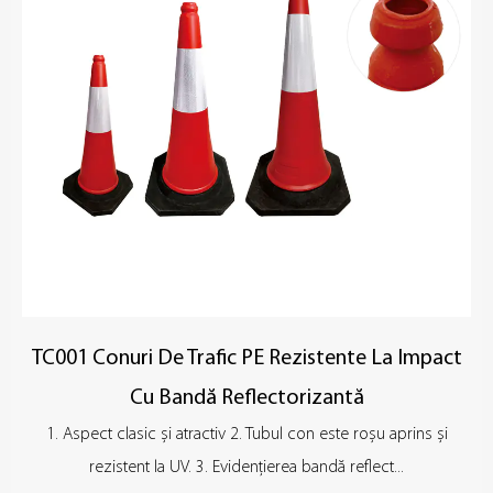
eficiente. Partea inferioară a fiecărui con de trafic este de obicei
echipată cu bandă reflectorizantă de înaltă rezistență sau folie
reflectorizantă, care îmbunătățește vizibilitatea pe timp de
noapte și în medii cu vizibilitate redusă, îmbunătățește
considerabil siguranța și reduce riscul de accidente.
TC001 Conuri De Trafic PE Rezistente La Impact
Cu Bandă Reflectorizantă
1. Aspect clasic și atractiv 2. Tubul con este roșu aprins și
rezistent la UV. 3. Evidențierea bandă reflect...