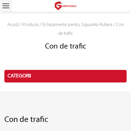
Acasă
/
Produse
/
Echipamente pentru Siguranta Rutiera
/
Con
de trafic
Con de trafic
CATEGORII
Con de trafic