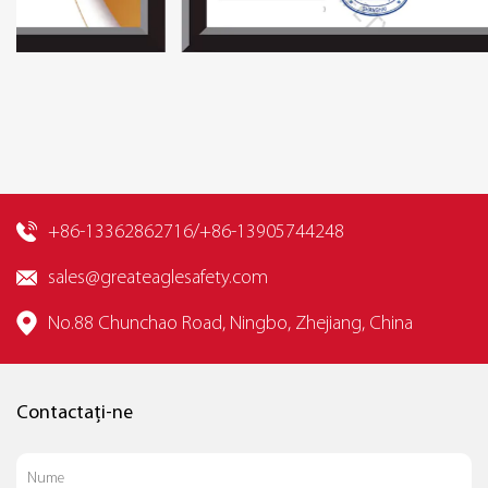
+86-13362862716/+86-13905744248
sales@greateaglesafety.com
No.88 Chunchao Road, Ningbo, Zhejiang, China
Contactați-ne