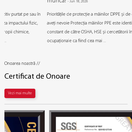
muncă?
-
Jun 18, 2026
Prioritățile de protecție a mâinilor DPPE și de ce tip de mănuși
aveți nevoie Protecția mâinilor PPE este identificat în mod
constant de către OSHA, HSE și cercetătorii în domeniul sănătății
ocupaționale ca fiind cea mai ...
Onoarea noastră //
Certificat de Onoare
Vezi mai multe