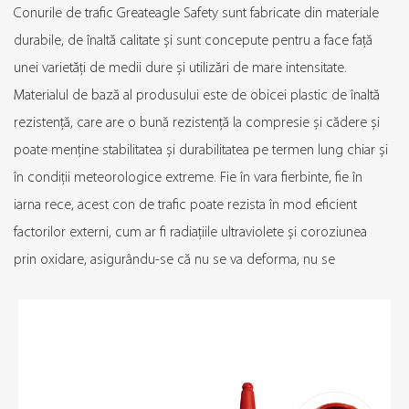
Conurile de trafic Greateagle Safety sunt fabricate din materiale
durabile, de înaltă calitate și sunt concepute pentru a face față
unei varietăți de medii dure și utilizări de mare intensitate.
Materialul de bază al produsului este de obicei plastic de înaltă
rezistență, care are o bună rezistență la compresie și cădere și
poate menține stabilitatea și durabilitatea pe termen lung chiar și
în condiții meteorologice extreme. Fie în vara fierbinte, fie în
iarna rece, acest con de trafic poate rezista în mod eficient
factorilor externi, cum ar fi radiațiile ultraviolete și coroziunea
prin oxidare, asigurându-se că nu se va deforma, nu se
estompează sau nu va deveni casant după o utilizare pe termen
lung. Adoptă un design unic pliabil sau stivuitor pentru transport
și depozitare ușor. Fie că este vorba de managementul traficului
urban, construcția de drumuri sau setări temporare pentru
evenimente de siguranță publică, poate oferi soluții flexibile și