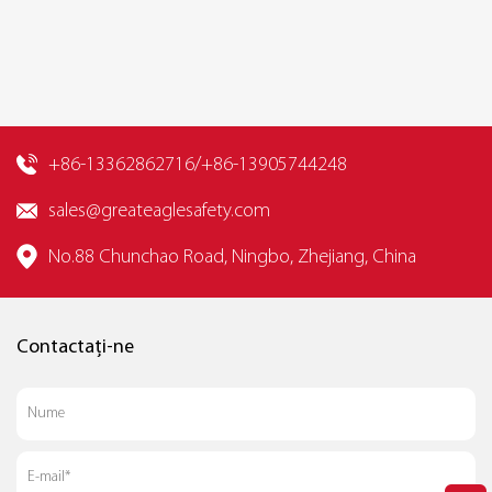
+86-13362862716/+86-13905744248
sales@greateaglesafety.com
No.88 Chunchao Road, Ningbo, Zhejiang, China
Contactați-ne