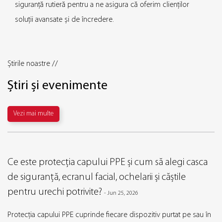
siguranță rutieră pentru a ne asigura că oferim clienților
soluții avansate și de încredere.
Știrile noastre //
Știri și evenimente
Vezi mai multe
Ce este protecția capului PPE și cum să alegi casca
Ca
de siguranță, ecranul facial, ochelarii și căștile
pr
pentru urechi potrivite?
m
-
Jun 25, 2026
rotecția capului PPE cuprinde fiecare dispozitiv purtat pe sau în
Pri