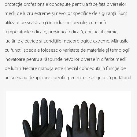
protecție profesionale concepute pentru a face față diverselor
medii de lucru extreme și nevoilor specifice de siguranță. Sunt
utilizate pe scară largă în industrii speciale, cum ar fi
temperaturile ridicate, presiunea ridicată, contactul chimic,
lucrările electrice și condițiile meteorologice extreme. Mănușile
cu funcții speciale folosesc o varietate de materiale și tehnologii
inovatoare pentru a răspunde nevoilor diverse în diferite medii
de lucru. Fiecare mănușă este special concepută în funcție de
un scenariu de aplicare specific pentru a se asigura că purtătorul
poate obține cea mai bună protecție atunci când se confruntă
cu diverse provocări. Fie ca implica lucru la temperaturi ridicate,
protectie chimica, lucrari antielectrice, sau nevoi speciale
precum antigel si impermeabilizare, manusile cu functii speciale
pot oferi protectie precisa si asigura siguranta muncii. Pentru a
îmbunătăți flexibilitatea și confortul utilizării, designul mănușilor