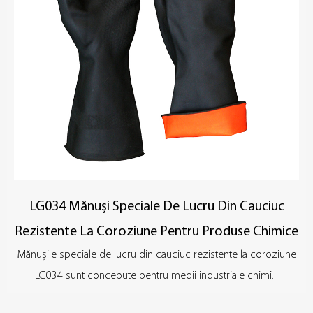
cu funcții speciale acordă atenție și optimizării detaliilor. Fiecare
mănușă este proiectată ergonomic pentru a se asigura că se
potrivește formei mâinii și reduce oboseala atunci când este
purtată o perioadă lungă de timp.
LG034 Mănuși Speciale De Lucru Din Cauciuc
Rezistente La Coroziune Pentru Produse Chimice
Mănușile speciale de lucru din cauciuc rezistente la coroziune
LG034 sunt concepute pentru medii industriale chimi...