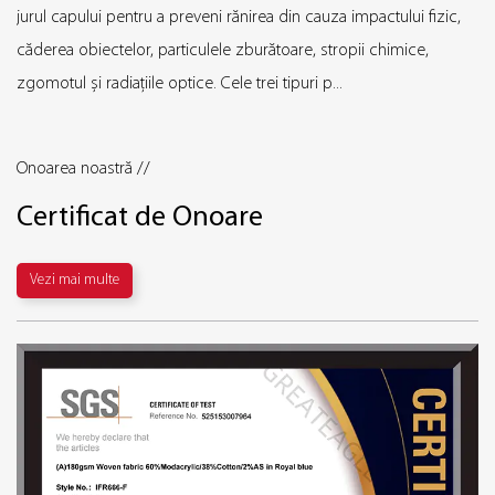
urul capului pentru a preveni rănirea din cauza impactului fizic,
ave
ăderea obiectelor, particulele zburătoare, stropii chimice,
con
gomotul și radiațiile optice. Cele trei tipuri p...
ocu
Onoarea noastră //
Certificat de Onoare
Vezi mai multe