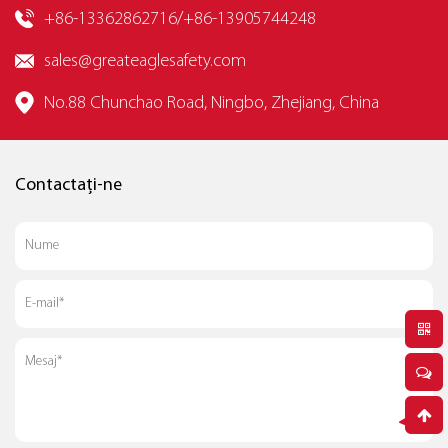
+86-13362862716/+86-13905744248
sales@greateaglesafety.com
No.88 Chunchao Road, Ningbo, Zhejiang, China
Contactați-ne