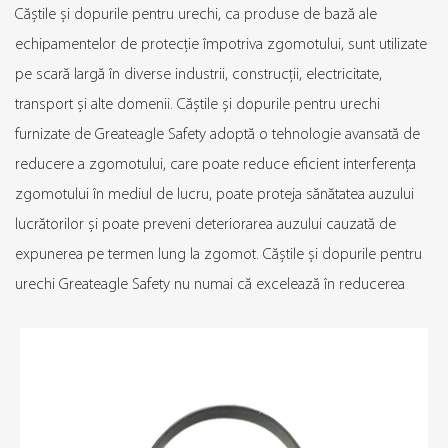
Căștile și dopurile pentru urechi, ca produse de bază ale
echipamentelor de protecție împotriva zgomotului, sunt utilizate
pe scară largă în diverse industrii, construcții, electricitate,
transport și alte domenii. Căștile și dopurile pentru urechi
furnizate de Greateagle Safety adoptă o tehnologie avansată de
reducere a zgomotului, care poate reduce eficient interferența
zgomotului în mediul de lucru, poate proteja sănătatea auzului
lucrătorilor și poate preveni deteriorarea auzului cauzată de
expunerea pe termen lung la zgomot. Căștile și dopurile pentru
urechi Greateagle Safety nu numai că excelează în reducerea
zgomotului, dar acordă și o atenție deosebită experienței de
purtare pe termen lung a utilizatorului. Indiferent dacă se află în
medii exterioare cu zgomot ridicat sau în funcțiune cu
echipamente mecanice pentru o perioadă lungă de timp, căștile
și dopurile pentru urechi pot oferi utilizatorilor protecția