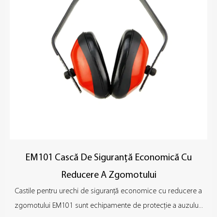
necesară și pot ajuta la reducerea daunelor auzului cauzate de
zgomot. Designul produsului ia în considerare și circulația
aerului pentru a reduce problema etanșeității urechilor cauzată
de purtarea pe termen lung și pentru a evita transpirația excesivă
sau disconfortul.
EM101 Cască De Siguranță Economică Cu
Reducere A Zgomotului
Castile pentru urechi de siguranță economice cu reducere a
zgomotului EM101 sunt echipamente de protecție a auzulu...