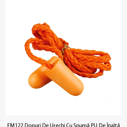
EM122 Dopuri De Urechi Cu Spumă PU De Înaltă