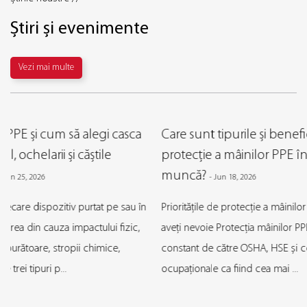
Știri și evenimente
Vezi mai multe
Care sunt tipurile și beneficiile mănușilor de
protecție a mâinilor PPE în siguranța la locul de
muncă?
-
Jun 18, 2026
n
Prioritățile de protecție a mâinilor DPPE și de ce tip de mănuși
aveți nevoie Protecția mâinilor PPE este identificat în mod
constant de către OSHA, HSE și cercetătorii în domeniul sănătății
ocupaționale ca fiind cea mai ...