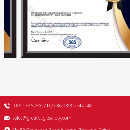
+86-13362862716/+86-13905744248
sales@greateaglesafety.com