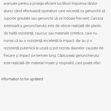
avansate pentru a proteja eficient lucrătorii împotriva rănilor
atunci când efectuează operațiuni care necesită ca genunchii să
suporte greutate sau genunchii să se îndoaie frecvent. Carcasa
exterioară a genunchierului este de obicei realizată din plastic
de înaltă rezistență, cauciuc sau materiale sintetice, care nu
numai că au o rezistență excelentă la impact, dar au și o
rezistență puternică la uzură și pot rezista daunelor cauzate de
frecare și impact pe termen lung. Căptușeala genunchierului
este realizată din material moale și respirabil, care poate oferi
confort atunci când este purtată o perioadă lungă de timp și
poate preveni abraziunile sau supraîncălzirea cauzate de
information to be updated
contactul pe termen lung cu pielea.
Pe lângă genunchiere, Greateagle Safety oferă și o serie de alte
produse de protecție personală, care acoperă nevoile de
protecție a diferitelor părți ale corpului, cum ar fi capul, ochii,