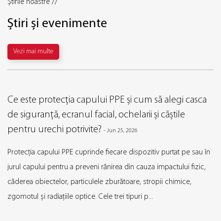
Știrile noastre //
Știri și evenimente
Vezi mai multe
Ce este protecția capului PPE și cum să alegi casca
de siguranță, ecranul facial, ochelarii și căștile
pentru urechi potrivite?
-
Jun 25, 2026
Protecția capului PPE cuprinde fiecare dispozitiv purtat pe sau în
jurul capului pentru a preveni rănirea din cauza impactului fizic,
căderea obiectelor, particulele zburătoare, stropii chimice,
zgomotul și radiațiile optice. Cele trei tipuri p...