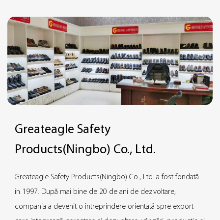
urechile, mâinile etc. Toate aceste produse respectă standarde
internaționale de siguranță, precum ISO 9001, ISO 20345 și alte
certificări, pentru a se asigura că, în același timp asigurând
eficiența și confortul în muncă, sunt îmbunătățite siguranța
muncii. Genunchierele de siguranță Greateagle și alte serii de
produse reprezintă o parte importantă a domeniului
echipamentului personal de protecție al companiei.
Greateagle Safety
Products(Ningbo) Co., Ltd.
Greateagle Safety Products(Ningbo) Co., Ltd. a fost fondată
în 1997. După mai bine de 20 de ani de dezvoltare,
compania a devenit o întreprindere orientată spre export