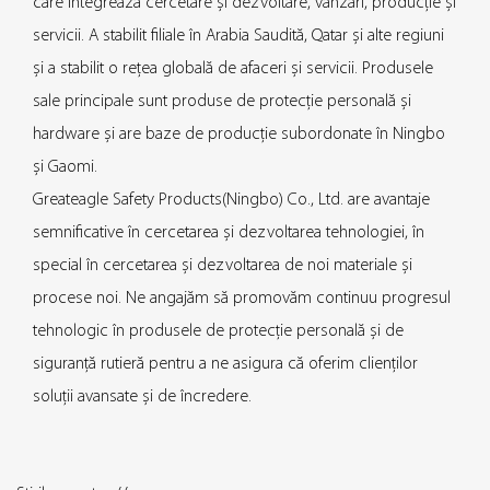
care integrează cercetare și dezvoltare, vânzări, producție și
servicii. A stabilit filiale în Arabia Saudită, Qatar și alte regiuni
și a stabilit o rețea globală de afaceri și servicii. Produsele
sale principale sunt produse de protecție personală și
hardware și are baze de producție subordonate în Ningbo
și Gaomi.
Greateagle Safety Products(Ningbo) Co., Ltd. are avantaje
semnificative în cercetarea și dezvoltarea tehnologiei, în
special în cercetarea și dezvoltarea de noi materiale și
procese noi. Ne angajăm să promovăm continuu progresul
tehnologic în produsele de protecție personală și de
siguranță rutieră pentru a ne asigura că oferim clienților
soluții avansate și de încredere.