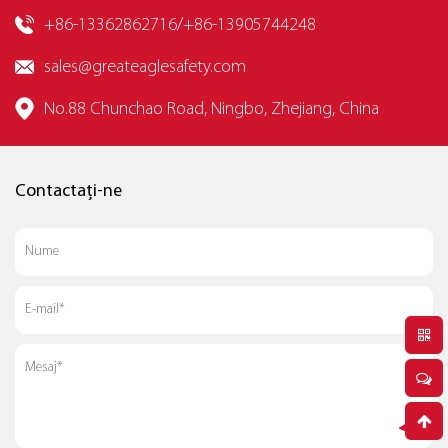
+86-13362862716/+86-13905744248
sales@greateaglesafety.com
No.88 Chunchao Road, Ningbo, Zhejiang, China
Contactați-ne