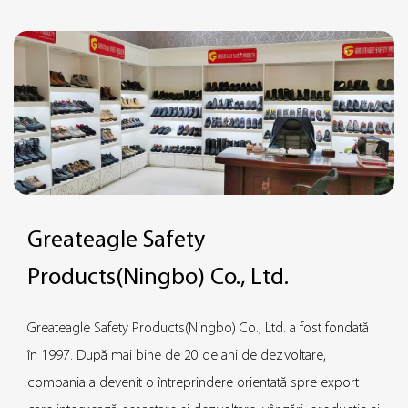
protecție Greateagle Safety au găsit un echilibru perfect între
performanța de protecție și respirabilitate, permițând
purtătorului să mențină o senzație de respirație confortabilă,
obținând în același timp o protecție eficientă.
Greateagle Safety
Products(Ningbo) Co., Ltd.
Greateagle Safety Products(Ningbo) Co., Ltd. a fost fondată
în 1997. După mai bine de 20 de ani de dezvoltare,
compania a devenit o întreprindere orientată spre export