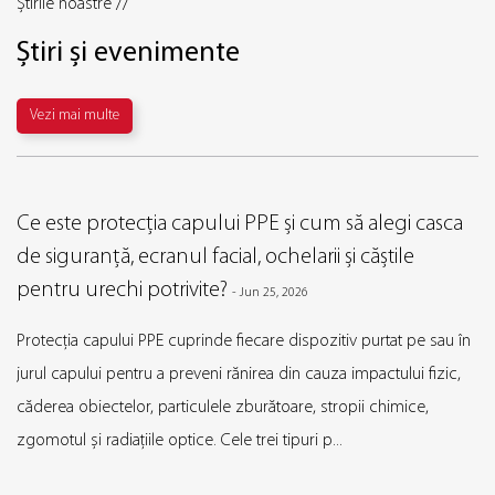
Știrile noastre //
Știri și evenimente
Vezi mai multe
Ce este protecția capului PPE și cum să alegi casca
de siguranță, ecranul facial, ochelarii și căștile
pentru urechi potrivite?
-
Jun 25, 2026
Protecția capului PPE cuprinde fiecare dispozitiv purtat pe sau în
jurul capului pentru a preveni rănirea din cauza impactului fizic,
căderea obiectelor, particulele zburătoare, stropii chimice,
zgomotul și radiațiile optice. Cele trei tipuri p...