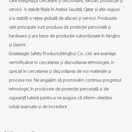
care integrează cercetare și dezvoltare, vânzări, producție și
servicii. A stabilit filiale în Arabia Saudită, Qatar și alte regiuni
și a stabilit o rețea globală de afaceri și servicii. Produsele
sale principale sunt produse de protecție personală și
hardware și are baze de producție subordonate în Ningbo
și Gaomi.
Greateagle Safety Products(Ningbo) Co., Ltd. are avantaje
semnificative în cercetarea și dezvoltarea tehnologiei, în
special în cercetarea și dezvoltarea de noi materiale și
procese noi. Ne angajăm să promovăm continuu progresul
tehnologic în produsele de protecție personală și de
siguranță rutieră pentru a ne asigura că oferim clienților
soluții avansate și de încredere.