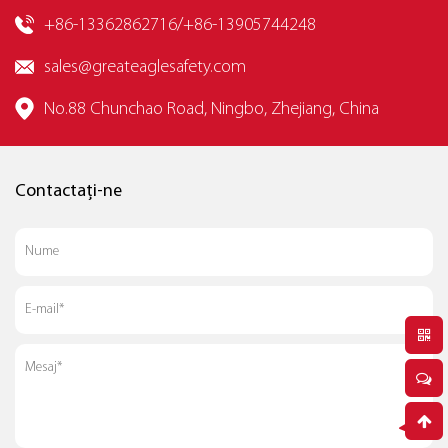
+86-13362862716/+86-13905744248
sales@greateaglesafety.com
No.88 Chunchao Road, Ningbo, Zhejiang, China
Contactați-ne