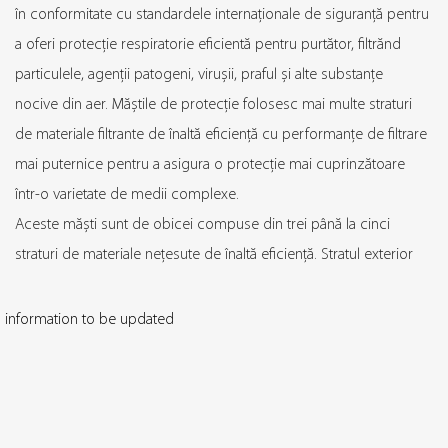
în conformitate cu standardele internaționale de siguranță pentru
a oferi protecție respiratorie eficientă pentru purtător, filtrănd
particulele, agenții patogeni, virușii, praful și alte substanțe
nocive din aer. Măștile de protecție folosesc mai multe straturi
de materiale filtrante de înaltă eficiență cu performanțe de filtrare
mai puternice pentru a asigura o protecție mai cuprinzătoare
într-o varietate de medii complexe.
Aceste măști sunt de obicei compuse din trei până la cinci
straturi de materiale nețesute de înaltă eficiență. Stratul exterior
este impermeabil și poate împiedica în mod eficient
pătrunderea picăturilor de apă și a poluanților externi; stratul de
information to be updated
filtrare mijlociu joacă un rol vital în prevenirea invaziei particulelor
mici, cum ar fi bacteriile și virușii; stratul interior este confecționat
din material nețesut prietenos cu pielea, care este blând și
moale, reducând iritația la contactul cu pielea. Măștile de